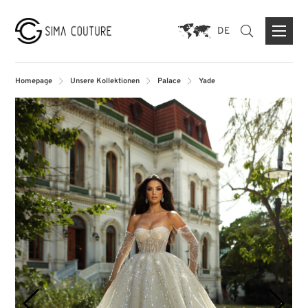
DE
Homepage
Unsere Kollektionen
Palace
Yade
ÜBER UNS
MARKEN
PRESSE
KONTAKTFORMULAR
FLAGSHIP STORE DUISBURG
STORE MÜNCHEN
STORE PARIS