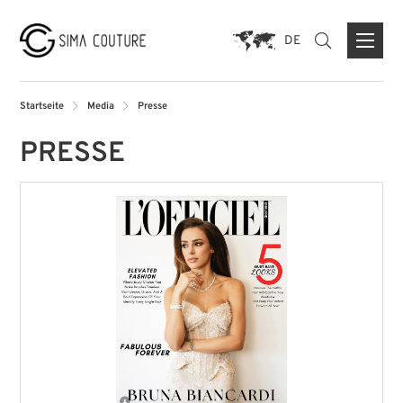
DE
Startseite
Media
Presse
PRESSE
ÜBER UNS
MARKEN
PRESSE
KONTAKTFORMULAR
FLAGSHIP STORE DUISBURG
STORE MÜNCHEN
STORE PARIS