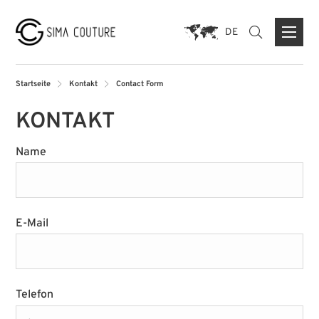
DE
Startseite
Kontakt
Contact Form
KONTAKT
ÜBER UNS
Name
MARKEN
PRESSE
E-Mail
KONTAKTFORMULAR
FLAGSHIP STORE DUISBURG
STORE MÜNCHEN
Telefon
STORE PARIS