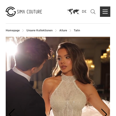
DE
Homepage
Unsere Kollektionen
Allure
Talin
ÜBER UNS
MARKEN
PRESSE
KONTAKTFORMULAR
FLAGSHIP STORE DUISBURG
STORE MÜNCHEN
STORE PARIS