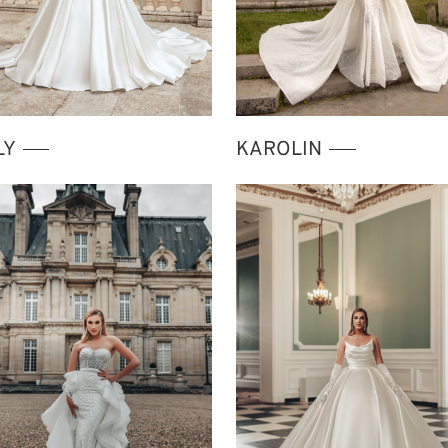
LY
KAROLIN