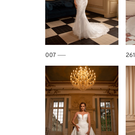
007
26