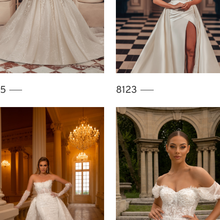
15
8123