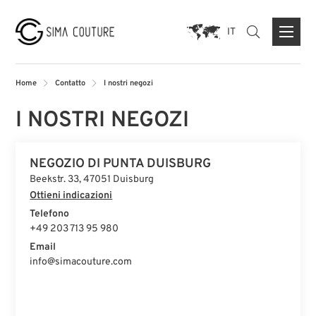
IT
Home
Contatto
I nostri negozi
I NOSTRI NEGOZI
CHI SIAMO
NEGOZIO DI PUNTA DUISBURG
MARCHE
Beekstr. 33, 47051 Duisburg
PREMERE
Ottieni indicazioni
Telefono
FORMULAIRE DE CONTACT
+49 203 713 95 980
NEGOZIO DI PUNTA DUISBURG
Email
info@simacouture.com
NEGOZIO PARIS
NEGOZIO MÜNCHEN