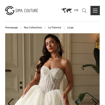
FR
Homepage
Nos Collections
La Flamme
Lizge
À PROPOS DE NOUS
MARQUES
PRESSE
FORMULAIRE DE CONTACT
MAGASIN PHARE DUISBURG
MAGASIN PARIS
MAGASIN MUNICH