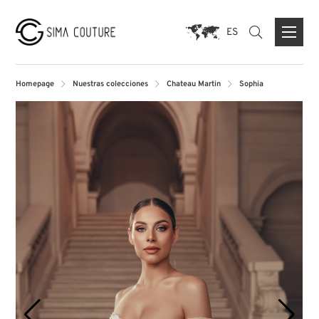
ES
Homepage
Nuestras colecciones
Chateau Martin
Sophia
ACERCA DE NOSOTROS
PRENSA
MARCAS
FORMULARIO DE CONTACTO
TIENDA INSIGNIA DUISBURG
TIENDA PARIS
TIENDA MUNICH