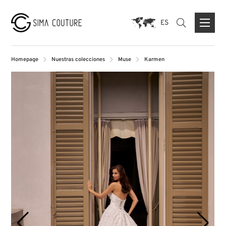
ES
Homepage
Nuestras colecciones
Muse
Karmen
ACERCA DE NOSOTROS
PRENSA
MARCAS
FORMULARIO DE CONTACTO
TIENDA INSIGNIA DUISBURG
TIENDA PARIS
TIENDA MUNICH