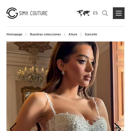
ES
Homepage
Nuestras colecciones
Allure
Garcelle
ACERCA DE NOSOTROS
PRENSA
MARCAS
FORMULARIO DE CONTACTO
TIENDA INSIGNIA DUISBURG
TIENDA PARIS
TIENDA MUNICH