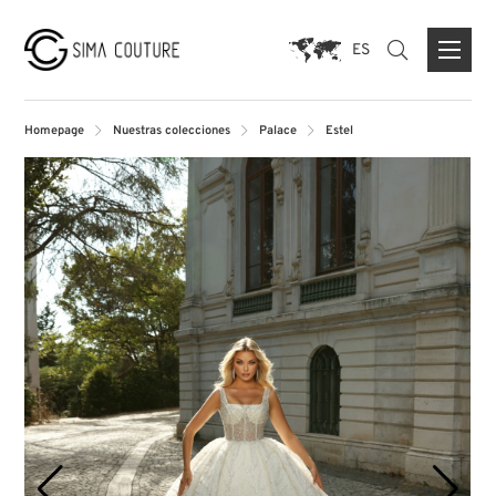
ES
Homepage
Nuestras colecciones
Palace
Estel
ACERCA DE NOSOTROS
PRENSA
MARCAS
FORMULARIO DE CONTACTO
TIENDA INSIGNIA DUISBURG
TIENDA PARIS
TIENDA MUNICH