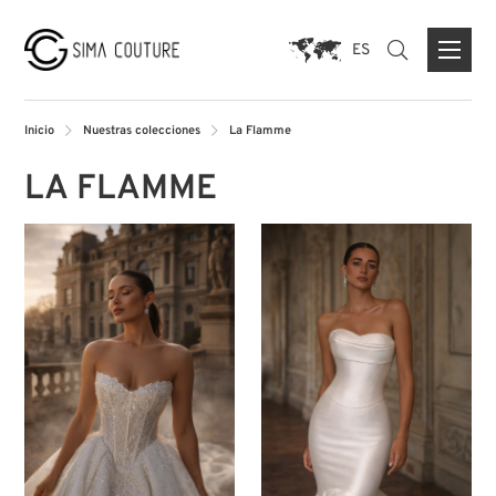
ES
Inicio
Nuestras colecciones
La Flamme
LA FLAMME
ACERCA DE NOSOTROS
PRENSA
MARCAS
FORMULARIO DE CONTACTO
TIENDA INSIGNIA DUISBURG
TIENDA PARIS
TIENDA MUNICH